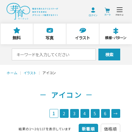
menu
ログイン
無料
写真
イラスト
模様・パターン
検
検索
索
対
ホーム
イラスト
アイコン
象:
アイコン
1
2
3
4
5
6
→
新着順
価格順
結果の1～20/117を表示しています