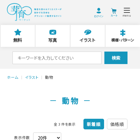
menu
ログイン
無料
写真
イラスト
模様・パターン
検
検索
索
対
ホーム
イラスト
動物
象:
動物
新着順
価格順
全 3 件を表示