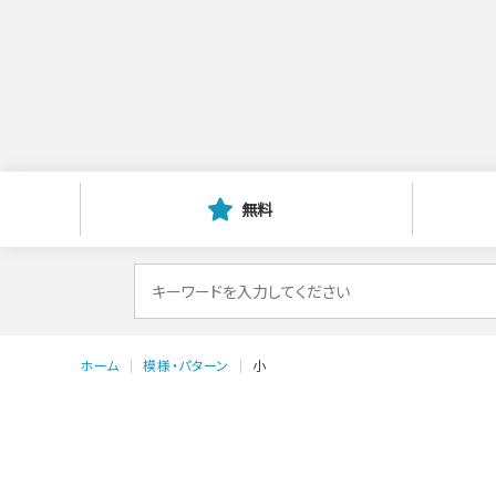
無料
検
索
対
ホーム
模様・パターン
小
象: