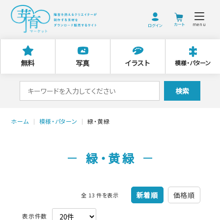
menu
ログイン
無料
写真
イラスト
模様・パターン
検
検索
索
対
ホーム
模様・パターン
緑・黄緑
象:
緑・黄緑
新着順
価格順
全 13 件を表示