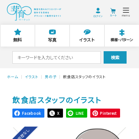
menu
ログイン
無料
写真
イラスト
模様・パターン
検
検索
索
対
ホーム
イラスト
男の子
飲食店スタッフのイラスト
象:
飲食店スタッフのイラスト
Facebook
X
LINE
Pinterest
利用歴なし