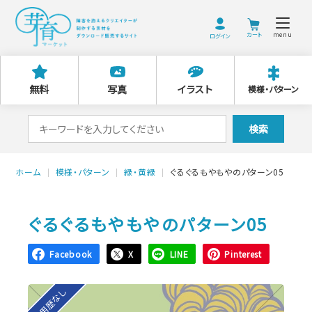
menu
ログイン
無料
写真
イラスト
模様・パターン
検
検索
索
対
ホーム
模様・パターン
緑・黄緑
ぐるぐるもやもやのパターン05
象:
ぐるぐるもやもやのパターン05
Facebook
X
LINE
Pinterest
利用歴なし