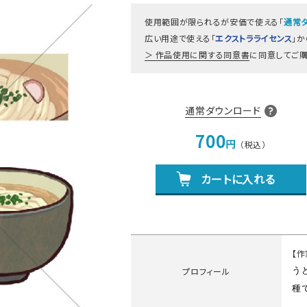
使用範囲が限られるが安価で使える「
通常
広い用途で使える「
エクストラライセンス
」
作品使用に関する同意書
に同意してご購
通常ダウンロード
700
円
カートに入れる
【
プロフィール
う
種