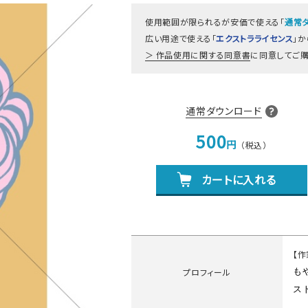
使用範囲が限られるが安価で使える「
通常
広い用途で使える「
エクストラライセンス
」
作品使用に関する同意書
に同意してご購
通常ダウンロード
500
円
カートに入れる
【
プロフィール
も
ス