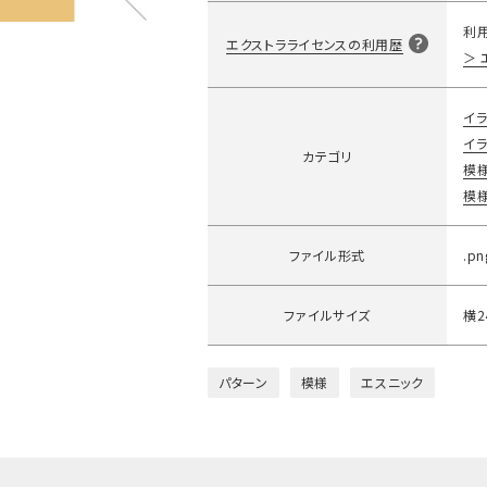
利
エクストラライセンスの利用歴
イラ
イラ
カテゴリ
模
模
ファイル形式
.pn
ファイルサイズ
横2
パターン
模様
エスニック