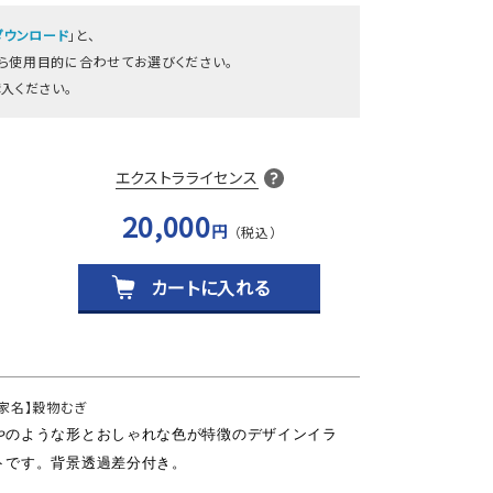
ダウンロード
」と、
から使用目的に合わせてお選びください。
入ください。
エクストラライセンス
20,000
円
カートに入れる
作家名】穀物むぎ
やのような形とおしゃれな色が特徴のデザインイラ
トです。背景透過差分付き。