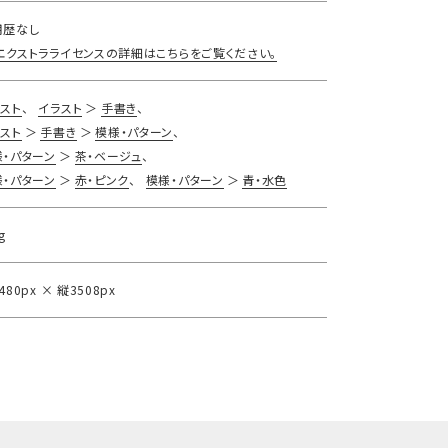
用歴なし
エクストラライセンスの詳細はこちらをご覧ください。
スト
イラスト
手書き
スト
手書き
模様・パターン
様・パターン
茶・ベージュ
様・パターン
赤・ピンク
模様・パターン
青・水色
g
480px × 縦3508px