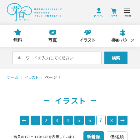
menu
ログイン
無料
写真
イラスト
模様・パターン
検
検索
索
対
ホーム
イラスト
ページ 7
象:
イラスト
←
1
2
3
4
5
6
7
8
→
新着順
価格順
結果の121～140/145を表示しています